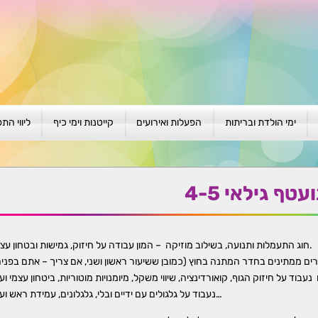
ימי הולדת ובריתות
הפעלות ואירועים
קייטנות וימי כיף
ליווי הת
ת
יום הולדת לגילאי 1-4
גיבוש וסוף שנה
קייטנות בגני ילדים
סדנה קבוצ
ן
יום הולדת לגילאי 5-8
פעילויות קיץ
קייטנות לבי"ס
סדנה פרטי
עטף גילאי 4-5
יום הולדת לגילאי 9 +
הפעלות פתוחות
ביתיות / שכונתיות
אבחון וטיפ
הפעלה בברית/ה
חגיגה בחגים
חברות
חוג התעמלות ותנועה, בשילוב מוזיקה – המון עבודה על חיזוק, גמישות ובטחון עצמי.
רים ממתינים בחדר המתנה בחוץ (כמובן ששיעור ראשון ושני, אם צריך – אתם בפנים
חברות
נעבוד על גלגולים עם ידיים ובלי, גלגלונים, עמידת ראש ועוד…
למען הקהילה