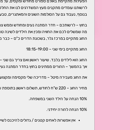
הפעילות מתקיימת באולם ספורט מחודש ומקסים, על מזרנ
לרשותנו עומדים מתקנים מעץ המשדרגים לנו את החלק 
בנוסף, נעבוד גם על הסולמות השונים והמאתגרים, טבעות
בחוץ – לרשותכם – חדר המתנה נעים ומחודש וממש צמוד למרכז יש לכם 2 גינות ציבוריות וספר
מה שמשלים לכם את החוויה ומכין את הילדים לשינה טו
החוג מתקיים במרכז גלר, בשכונת הדרים כ"ס – כבר משנת 2000 בהצלח
החוג מתקיים בימי שני – 18:15-19:00
החוג הוא לילדים בלבד. שיעור ראשון ואם צריך גם שני –
אך בהמשך – ההורים ממתינים בחוץ בחדר המתנה נעים 
את החוג מעבירה מיטל – מדריכה שלי מקסימה ומקצועית, מעל 20 שנה בתחום ובתנועטף
מחיר החוג – 220 ש"ח לחודש, תשלום ראשון בתוספת של 60 ש"ח ביטוח לכל השנה.
10% הנחה על הילד השני במשפחה.
10% הנחה להורה יחידני.
אין אפשרות לאחים קטנים / גדולים להיכנס לשי