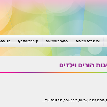
ימי הולדת ובריתות
הפעלות ואירועים
קייטנות וימי כיף
ליווי הת
ת
יום הולדת לגילאי 1-4
גיבוש וסוף שנה
קייטנות בגני ילדים
סדנה קבוצ
ן
יום הולדת לגילאי 5-8
פעילויות קיץ
קייטנות לבי"ס
סדנה פרטי
ות הורים וילדים
יום הולדת לגילאי 9 +
הפעלות פתוחות
ביתיות / שכונתיות
אבחון וטיפ
הפעלה בברית/ה
חגיגה בחגים
חברות
חברות
למען הקהילה
פורים, יום העצמאות, ל"ג בעומר, סוף שנה ועוד….