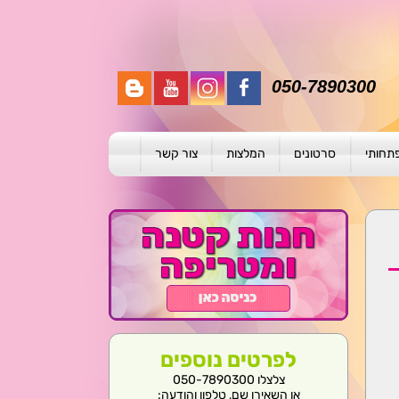
050-7890300
פתחותי
סרטונים
המלצות
צור קשר
תית
ת
ול פרטני
לפרטים נוספים
צלצלו 050-7890300
או השאירו שם, טלפון והודעה: