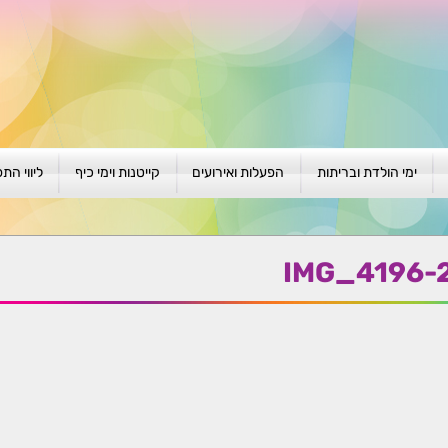
ימי הולדת ובריתות
הפעלות ואירועים
קייטנות וימי כיף
ליווי הת
ת
יום הולדת לגילאי 1-4
גיבוש וסוף שנה
קייטנות בגני ילדים
סדנה קבוצ
ן
יום הולדת לגילאי 5-8
פעילויות קיץ
קייטנות לבי"ס
סדנה פרטי
IMG_4196-
יום הולדת לגילאי 9 +
הפעלות פתוחות
ביתיות / שכונתיות
אבחון וטיפ
הפעלה בברית/ה
חגיגה בחגים
חברות
חברות
למען הקהילה