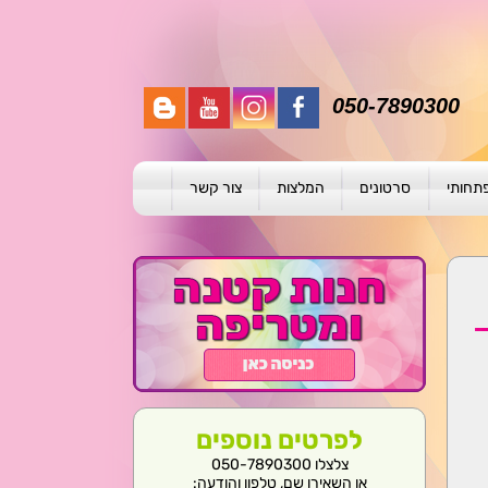
050-7890300
פתחותי
סרטונים
המלצות
צור קשר
תית
ת
ול פרטני
לפרטים נוספים
צלצלו 050-7890300
או השאירו שם, טלפון והודעה: