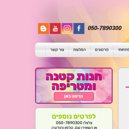
050-7890300
פתחותי
סרטונים
המלצות
צור קשר
תית
ת
ול פרטני
לפרטים נוספים
צלצלו 050-7890300
או השאירו שם, טלפון והודעה: