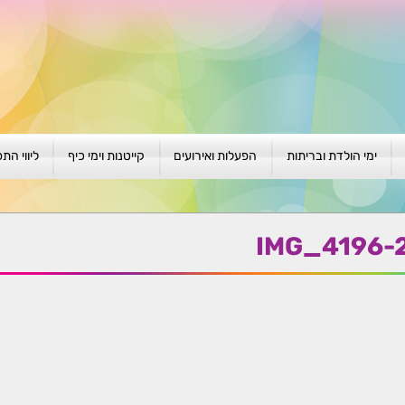
ימי הולדת ובריתות
הפעלות ואירועים
קייטנות וימי כיף
ליווי הת
ת
יום הולדת לגילאי 1-4
גיבוש וסוף שנה
קייטנות בגני ילדים
סדנה קבוצ
ן
יום הולדת לגילאי 5-8
פעילויות קיץ
קייטנות לבי"ס
סדנה פרטי
IMG_4196-
יום הולדת לגילאי 9 +
הפעלות פתוחות
ביתיות / שכונתיות
אבחון וטיפ
הפעלה בברית/ה
חגיגה בחגים
חברות
חברות
למען הקהילה