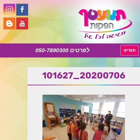
050-7890300
לדלג
תפריט
לתוכן
20200706_101627