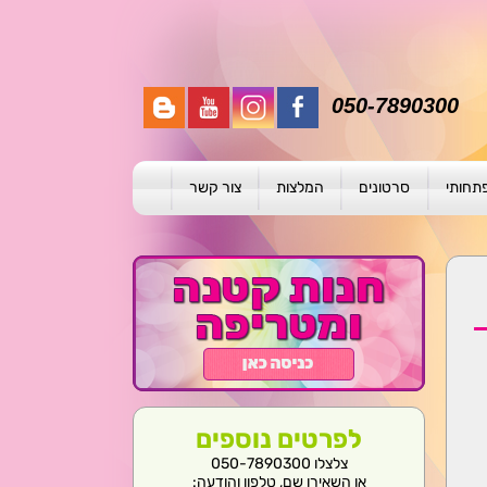
050-7890300
פתחותי
סרטונים
המלצות
צור קשר
תית
ת
ול פרטני
לפרטים נוספים
צלצלו 050-7890300
או השאירו שם, טלפון והודעה: