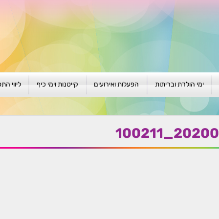
ימי הולדת ובריתות
הפעלות ואירועים
קייטנות וימי כיף
ליווי הת
ת
יום הולדת לגילאי 1-4
גיבוש וסוף שנה
קייטנות בגני ילדים
סדנה קבוצ
ן
יום הולדת לגילאי 5-8
פעילויות קיץ
קייטנות לבי"ס
סדנה פרטי
20200706_
יום הולדת לגילאי 9 +
הפעלות פתוחות
ביתיות / שכונתיות
אבחון וטיפ
הפעלה בברית/ה
חגיגה בחגים
חברות
חברות
למען הקהילה