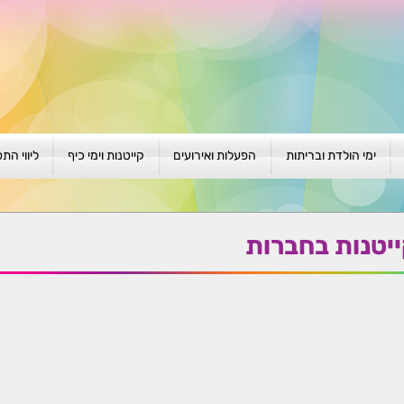
ימי הולדת ובריתות
הפעלות ואירועים
קייטנות וימי כיף
ליווי הת
ת
יום הולדת לגילאי 1-4
גיבוש וסוף שנה
קייטנות בגני ילדים
סדנה קבוצ
ן
יום הולדת לגילאי 5-8
פעילויות קיץ
קייטנות לבי"ס
סדנה פרטי
יטנות בחברות
יום הולדת לגילאי 9 +
הפעלות פתוחות
ביתיות / שכונתיות
אבחון וטיפ
הפעלה בברית/ה
חגיגה בחגים
חברות
חברות
למען הקהילה