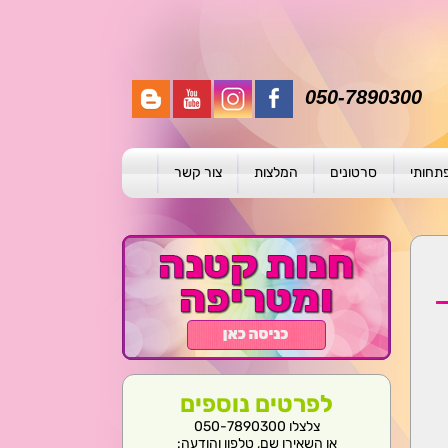
050-7890300
פתחותי
סרטונים
המלצות
צור קשר
תית
ת
ול פרטני
לפרטים נוספים
צלצלו 050-7890300
או השאירו שם, טלפון והודעה: