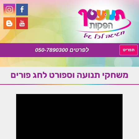
050-7890300
לדלג
תפריט
לתוכן
משחקי תנועה וספורט לחג פורים