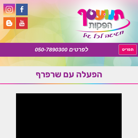
050-7890300
לדלג
תפריט
לתוכן
הפעלה עם שרפרף