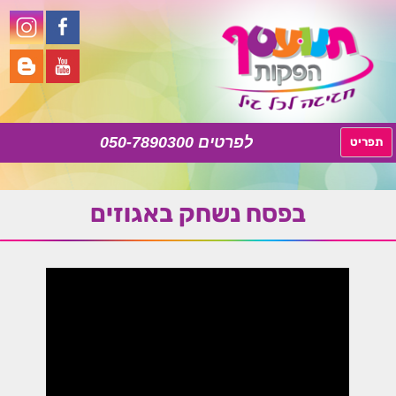
050-7890300
לדלג
תפריט
לתוכן
בפסח נשחק באגוזים