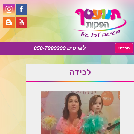
050-7890300
לדלג
תפריט
לתוכן
‏‏לכידה