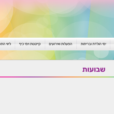
ימי הולדת ובריתות
הפעלות ואירועים
קייטנות וימי כיף
ליווי הת
ת
יום הולדת לגילאי 1-4
גיבוש וסוף שנה
קייטנות בגני ילדים
סדנה קבוצ
ן
יום הולדת לגילאי 5-8
פעילויות קיץ
קייטנות לבי"ס
סדנה פרטי
שבועות
יום הולדת לגילאי 9 +
הפעלות פתוחות
ביתיות / שכונתיות
אבחון וטיפ
הפעלה בברית/ה
חגיגה בחגים
חברות
חברות
למען הקהילה