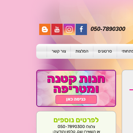
050-7890300
פתחותי
סרטונים
המלצות
צור קשר
תית
ת
ול פרטני
לפרטים נוספים
צלצלו 050-7890300
או השאירו שם, טלפון והודעה: