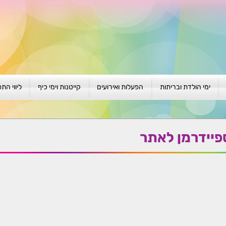
ימי הולדת ובריתות
הפעלות ואירועים
קייטנות וימי כיף
ליווי הת
ת
יום הולדת לגילאי 1-4
גיבוש וסוף שנה
קייטנות בגני ילדים
סדנה קבוצ
ן
יום הולדת לגילאי 5-8
פעילויות קיץ
קייטנות לבי"ס
סדנה פרטי
פיידרמן לאתר
יום הולדת לגילאי 9 +
הפעלות פתוחות
ביתיות / שכונתיות
אבחון וטיפ
הפעלה בברית/ה
חגיגה בחגים
חברות
חברות
למען הקהילה