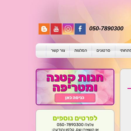
050-7890300
פתחותי
סרטונים
המלצות
צור קשר
תית
ת
ול פרטני
לפרטים נוספים
צלצלו 050-7890300
או השאירו שם, טלפון והודעה: