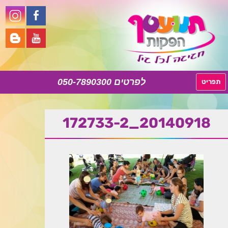
050-7890300
לדלג
תפריט
לתוכן
20140918_172733-2