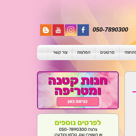
050-7890300
פתחותי
סרטונים
המלצות
צור קשר
תית
ת
ול פרטני
לפרטים נוספים
צלצלו 050-7890300
או השאירו שם, טלפון והודעה: