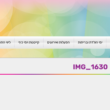
ימי הולדת ובריתות
הפעלות ואירועים
קייטנות וימי כיף
ליווי הת
ת
יום הולדת לגילאי 1-4
גיבוש וסוף שנה
קייטנות בגני ילדים
סדנה קבוצ
ן
יום הולדת לגילאי 5-8
פעילויות קיץ
קייטנות לבי"ס
סדנה פרטי
IMG_1630
יום הולדת לגילאי 9 +
הפעלות פתוחות
ביתיות / שכונתיות
אבחון וטיפ
הפעלה בברית/ה
חגיגה בחגים
חברות
חברות
למען הקהילה