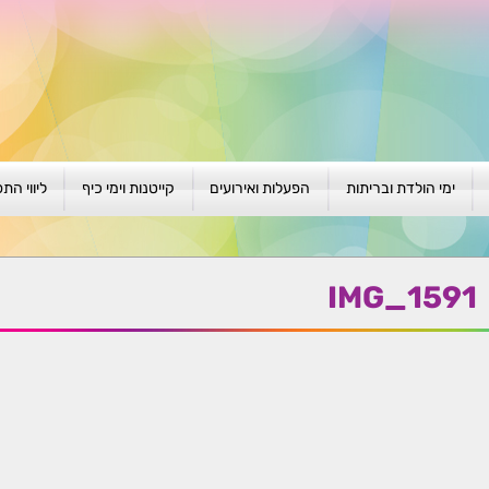
ימי הולדת ובריתות
הפעלות ואירועים
קייטנות וימי כיף
ליווי הת
ת
יום הולדת לגילאי 1-4
גיבוש וסוף שנה
קייטנות בגני ילדים
סדנה קבוצ
ן
יום הולדת לגילאי 5-8
פעילויות קיץ
קייטנות לבי"ס
סדנה פרטי
IMG_1591
יום הולדת לגילאי 9 +
הפעלות פתוחות
ביתיות / שכונתיות
אבחון וטיפ
הפעלה בברית/ה
חגיגה בחגים
חברות
חברות
למען הקהילה