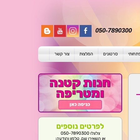
050-7890300
פתחותי
סרטונים
המלצות
צור קשר
תית
ת
ול פרטני
לפרטים נוספים
צלצלו 050-7890300
או השאירו שם, טלפון והודעה: