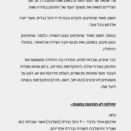
וצד שמאל של הגוף פועלים באופן שווה ומסונכרן. על שני
הצדדים לשאת את משקל הגוף של התינוק במידה שווה.
חשוב מאוד שהתינוק יתקדם בעזרת יד ורגל נגדית, אשר ייצרו
אלכסון בכל צעד.
בנוסף, חשוב מאוד שהתינוק יבצע רוטציה. כלומר, שהתינוק
יבצע סיבוב במותנו, ואת מבטו יפנה הצידה או לאחור, במהלך
הזחילה.
דבר אחרון, שכדאי לוודא, המידה בה הזחילה משמשת את
התינוק בצורה יעילה, להתקדמות במרחב, בזמן שהוא מצליח
לעבור מעל ומתחת מכשולים, לעלות מדרגות אם יש, לנוע על
משטחים לא יציבים (כמו חול, דשא, מזרן) והתקדמות בטוחה
ליעד שלו.
זחילות לא תקינות נפוצות-
גחון:
אלכסון אחד בלבד – יד ורגל נגדית (הצלבה) אשר עובדות כמו
שצריך וההצלבה השנייה נגררת אחריהם.