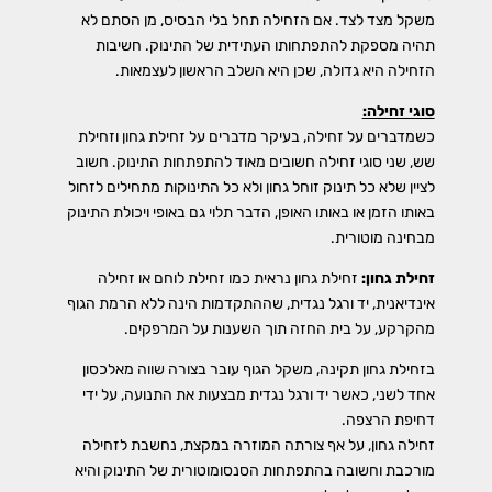
משקל מצד לצד. אם הזחילה תחל בלי הבסיס, מן הסתם לא
תהיה מספקת להתפתחותו העתידית של התינוק. חשיבות
הזחילה היא גדולה, שכן היא השלב הראשון לעצמאות.
סוגי זחילה:
כשמדברים על זחילה, בעיקר מדברים על זחילת גחון וזחילת
שש, שני סוגי זחילה חשובים מאוד להתפתחות התינוק. חשוב
לציין שלא כל תינוק זוחל גחון ולא כל התינוקות מתחילים לזחול
באותו הזמן או באותו האופן, הדבר תלוי גם באופי ויכולת התינוק
מבחינה מוטורית.
זחילת גחון:
זחילת גחון נראית כמו זחילת לוחם או זחילה
אינדיאנית, יד ורגל נגדית, שההתקדמות הינה ללא הרמת הגוף
מהקרקע, על בית החזה תוך השענות על המרפקים.
בזחילת גחון תקינה, משקל הגוף עובר בצורה שווה מאלכסון
אחד לשני, כאשר יד ורגל נגדית מבצעות את התנועה, על ידי
דחיפת הרצפה.
זחילה גחון, על אף צורתה המוזרה במקצת, נחשבת לזחילה
מורכבת וחשובה בהתפתחות הסנסומוטורית של התינוק והיא