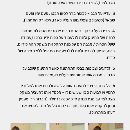
מצד לצד (לשני הצדדים ובשני האלכסונים)
3. עדיין על הגב – לכופף ברך לכיוון הבטן , פעם ימין ופעם
שמאל (לשים לב שפלג גופו העליון לא זז, אלא רק התחתון).
4. שכיבה על הבטן – להניח כרית או מגבת מגולגלת מתחת
לחזה של התינוק ולתת לו לעמוד על כפות ידיו וברכיו (עמידת
שש) הכרית / מגבת הם על מנת להקל את משקל הגוף לידיים,
ברגע שניתן, להוריד ולתת לו לבצע את התרגיל ללא תמיכה של
כרית.
5. דגדוגים וצביטות בבטן התחתונה כאשר התינוק שוכב על
הבטן – מגרה אותו אוטומטית לעלות לעמידת שש.
6. על כדור פיזיו – להעמיד אותו על שש ולגרות אותו לשלוח יד
לחפץ או לבועות סבון שעושים לו – מלמד אותו להעביר משקל
מצד לצד על מנת לנתק יד כהכנה לזחילה (הכדור רך ומעניין
וניתן להקפיץ אותו קלות תוך כדי התרגיל על מנת להסיח את
דעתו מהתרגיל).