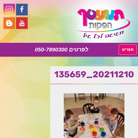
050-7890300
לדלג
תפריט
לתוכן
20211210_135659