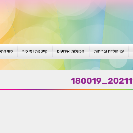
ימי הולדת ובריתות
הפעלות ואירועים
קייטנות וימי כיף
ליווי הת
ת
יום הולדת לגילאי 1-4
גיבוש וסוף שנה
קייטנות בגני ילדים
סדנה קבוצ
ן
יום הולדת לגילאי 5-8
פעילויות קיץ
קייטנות לבי"ס
סדנה פרטי
20211108_
יום הולדת לגילאי 9 +
הפעלות פתוחות
ביתיות / שכונתיות
אבחון וטיפ
הפעלה בברית/ה
חגיגה בחגים
חברות
חברות
למען הקהילה