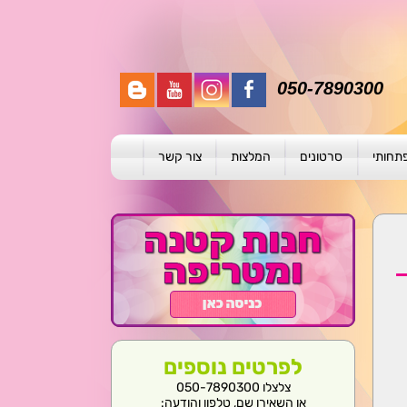
050-7890300
פתחותי
סרטונים
המלצות
צור קשר
תית
ת
ול פרטני
לפרטים נוספים
צלצלו 050-7890300
או השאירו שם, טלפון והודעה: