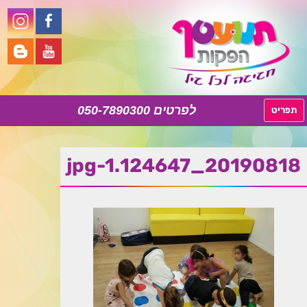
050-7890300
לדלג
תפריט
לתוכן
20190818_124647.jpg-1