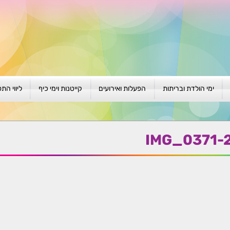
ימי הולדת ובריתות
הפעלות ואירועים
קייטנות וימי כיף
ליווי הת
ת
יום הולדת לגילאי 1-4
גיבוש וסוף שנה
קייטנות בגני ילדים
סדנה קבוצ
ן
יום הולדת לגילאי 5-8
פעילויות קיץ
קייטנות לבי"ס
סדנה פרטי
IMG_0371-
יום הולדת לגילאי 9 +
הפעלות פתוחות
ביתיות / שכונתיות
אבחון וטיפ
הפעלה בברית/ה
חגיגה בחגים
חברות
חברות
למען הקהילה