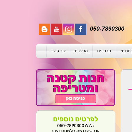
050-7890300
פתחותי
סרטונים
המלצות
צור קשר
תית
ת
ול פרטני
לפרטים נוספים
צלצלו 050-7890300
או השאירו שם, טלפון והודעה: