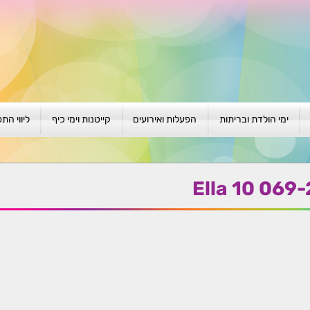
ימי הולדת ובריתות
הפעלות ואירועים
קייטנות וימי כיף
ליווי הת
ת
יום הולדת לגילאי 1-4
גיבוש וסוף שנה
קייטנות בגני ילדים
סדנה קבוצ
ן
יום הולדת לגילאי 5-8
פעילויות קיץ
קייטנות לבי"ס
סדנה פרטי
Ella 10 069-
יום הולדת לגילאי 9 +
הפעלות פתוחות
ביתיות / שכונתיות
אבחון וטיפ
הפעלה בברית/ה
חגיגה בחגים
חברות
חברות
למען הקהילה