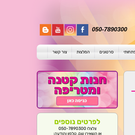
050-7890300
פתחותי
סרטונים
המלצות
צור קשר
תית
ת
ול פרטני
לפרטים נוספים
צלצלו 050-7890300
או השאירו שם, טלפון והודעה: