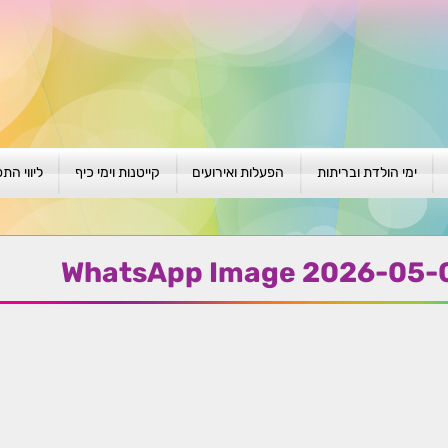
ימי הולדת ובריתות
הפעלות ואירועים
קייטנות וימי כיף
ליווי הת
ת
יום הולדת לגילאי 1-4
גיבוש וסוף שנה
קייטנות בגני ילדים
סדנה קבוצ
ן
יום הולדת לגילאי 5-8
פעילויות קיץ
קייטנות לבי"ס
סדנה פרטי
WhatsApp Image 2026-05-01
יום הולדת לגילאי 9 +
הפעלות פתוחות
ביתיות / שכונתיות
אבחון וטיפ
הפעלה בברית/ה
חגיגה בחגים
חברות
חברות
למען הקהילה