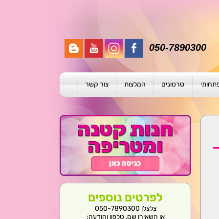
050-7890300
פתחותי
סרטונים
המלצות
צור קשר
תית
ת
ול פרטני
לפרטים נוספים
צלצלו 050-7890300
או השאירו שם, טלפון והודעה: