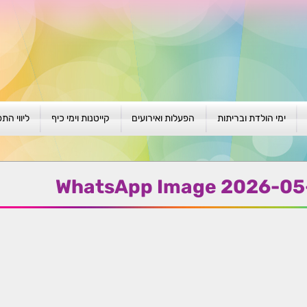
ימי הולדת ובריתות
הפעלות ואירועים
קייטנות וימי כיף
ליווי הת
ת
יום הולדת לגילאי 1-4
גיבוש וסוף שנה
קייטנות בגני ילדים
סדנה קבוצ
ן
יום הולדת לגילאי 5-8
פעילויות קיץ
קייטנות לבי"ס
סדנה פרטי
WhatsApp Image 2026-05-
יום הולדת לגילאי 9 +
הפעלות פתוחות
ביתיות / שכונתיות
אבחון וטיפ
הפעלה בברית/ה
חגיגה בחגים
חברות
חברות
למען הקהילה