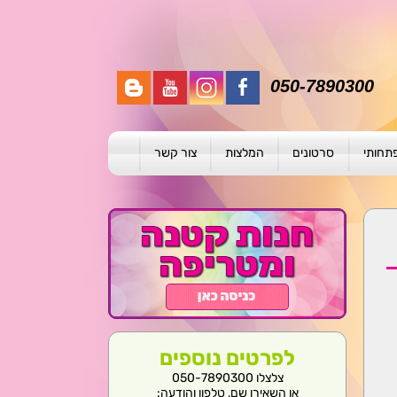
050-7890300
פתחותי
סרטונים
המלצות
צור קשר
תית
ת
ול פרטני
לפרטים נוספים
צלצלו 050-7890300
או השאירו שם, טלפון והודעה: