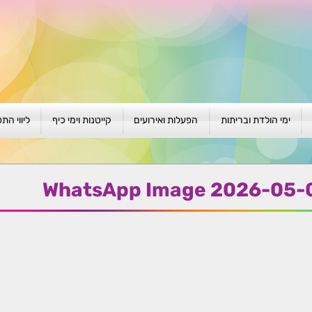
ימי הולדת ובריתות
הפעלות ואירועים
קייטנות וימי כיף
ליווי הת
ת
יום הולדת לגילאי 1-4
גיבוש וסוף שנה
קייטנות בגני ילדים
סדנה קבוצ
ן
יום הולדת לגילאי 5-8
פעילויות קיץ
קייטנות לבי"ס
סדנה פרטי
WhatsApp Image 2026-05-01
יום הולדת לגילאי 9 +
הפעלות פתוחות
ביתיות / שכונתיות
אבחון וטיפ
הפעלה בברית/ה
חגיגה בחגים
חברות
חברות
למען הקהילה