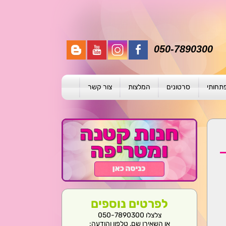
050-7890300
פתחותי
סרטונים
המלצות
צור קשר
תית
ת
ול פרטני
לפרטים נוספים
צלצלו 050-7890300
או השאירו שם, טלפון והודעה: