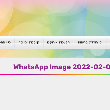
ימי הולדת ובריתות
הפעלות ואירועים
קייטנות וימי כיף
ליווי הת
ת
יום הולדת לגילאי 1-4
גיבוש וסוף שנה
קייטנות בגני ילדים
סדנה קבוצ
ן
יום הולדת לגילאי 5-8
פעילויות קיץ
קייטנות לבי"ס
סדנה פרטי
WhatsApp Image 2022-02-03 
יום הולדת לגילאי 9 +
הפעלות פתוחות
ביתיות / שכונתיות
אבחון וטיפ
הפעלה בברית/ה
חגיגה בחגים
חברות
חברות
למען הקהילה