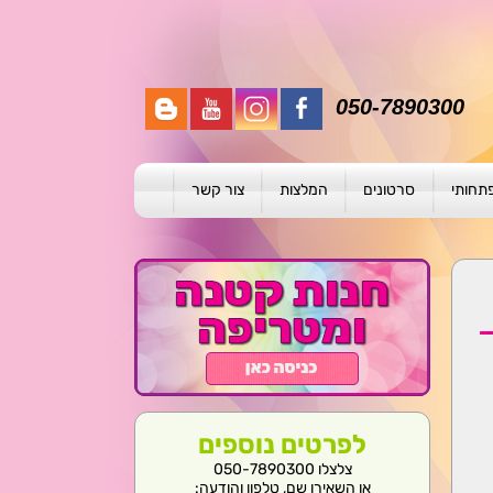
050-7890300
פתחותי
סרטונים
המלצות
צור קשר
תית
ת
ול פרטני
לפרטים נוספים
צלצלו 050-7890300
או השאירו שם, טלפון והודעה: