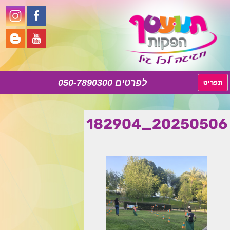
050-7890300
לדלג
תפריט
לתוכן
20250506_182904