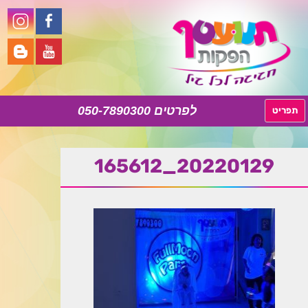
050-7890300
לדלג
תפריט
לתוכן
20220129_165612