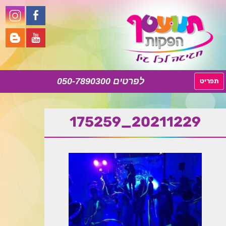
050-7890300
לדלג
תפריט
לתוכן
20211229_175259