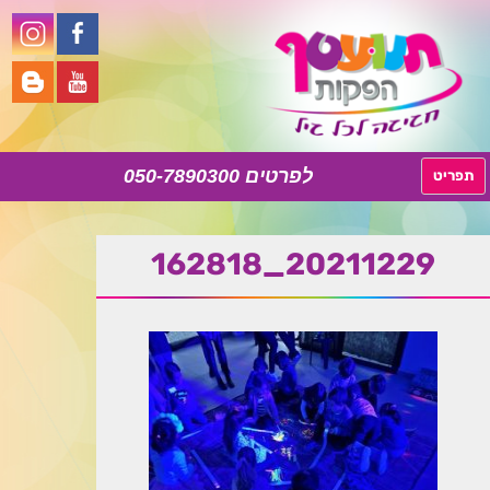
050-7890300
לדלג
תפריט
לתוכן
20211229_162818