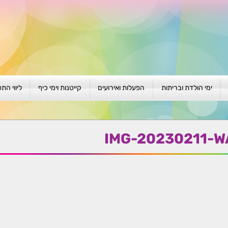
ימי הולדת ובריתות
הפעלות ואירועים
קייטנות וימי כיף
ליווי הת
ת
יום הולדת לגילאי 1-4
גיבוש וסוף שנה
קייטנות בגני ילדים
סדנה קבוצ
ן
יום הולדת לגילאי 5-8
פעילויות קיץ
קייטנות לבי"ס
סדנה פרטי
IMG-20230211-W
יום הולדת לגילאי 9 +
הפעלות פתוחות
ביתיות / שכונתיות
אבחון וטיפ
הפעלה בברית/ה
חגיגה בחגים
חברות
חברות
למען הקהילה