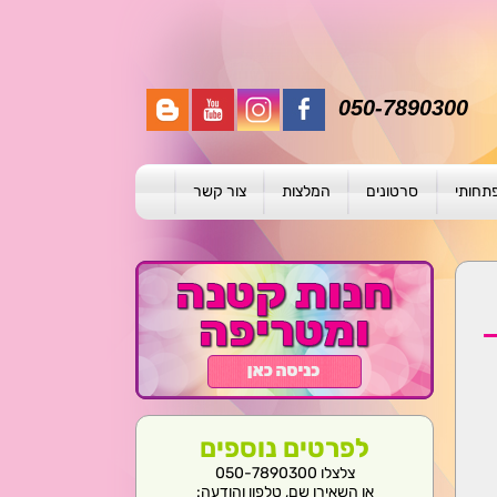
050-7890300
פתחותי
סרטונים
המלצות
צור קשר
תית
ת
ול פרטני
לפרטים נוספים
צלצלו 050-7890300
או השאירו שם, טלפון והודעה: