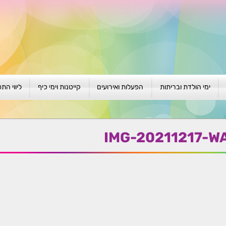
ימי הולדת ובריתות
הפעלות ואירועים
קייטנות וימי כיף
ליווי הת
ת
יום הולדת לגילאי 1-4
גיבוש וסוף שנה
קייטנות בגני ילדים
סדנה קבוצ
ן
יום הולדת לגילאי 5-8
פעילויות קיץ
קייטנות לבי"ס
סדנה פרטי
IMG-20211217-W
יום הולדת לגילאי 9 +
הפעלות פתוחות
ביתיות / שכונתיות
אבחון וטיפ
הפעלה בברית/ה
חגיגה בחגים
חברות
חברות
למען הקהילה