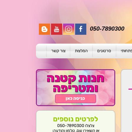
050-7890300
פתחותי
סרטונים
המלצות
צור קשר
תית
ת
ול פרטני
לפרטים נוספים
צלצלו 050-7890300
או השאירו שם, טלפון והודעה: