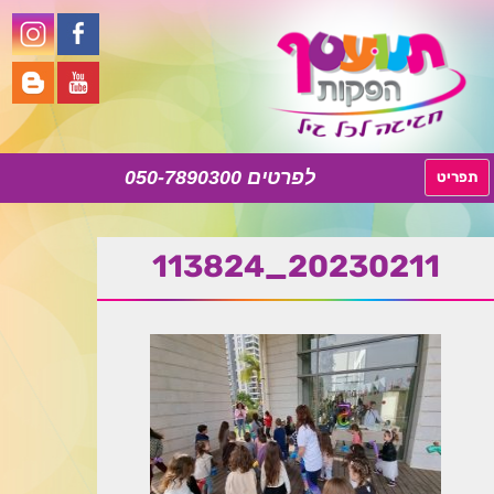
050-7890300
לדלג
תפריט
לתוכן
20230211_113824