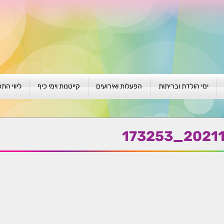
ימי הולדת ובריתות
הפעלות ואירועים
קייטנות וימי כיף
ליווי הת
ת
יום הולדת לגילאי 1-4
גיבוש וסוף שנה
קייטנות בגני ילדים
סדנה קבוצ
ן
יום הולדת לגילאי 5-8
פעילויות קיץ
קייטנות לבי"ס
סדנה פרטי
20211111_
יום הולדת לגילאי 9 +
הפעלות פתוחות
ביתיות / שכונתיות
אבחון וטיפ
הפעלה בברית/ה
חגיגה בחגים
חברות
חברות
למען הקהילה