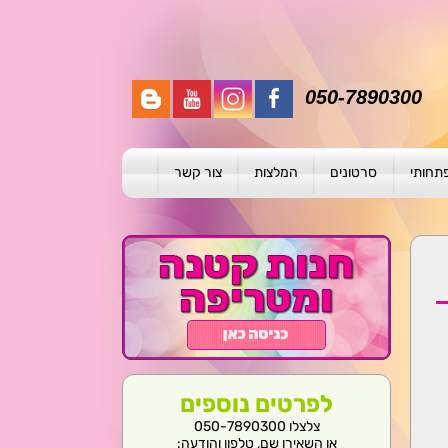
050-7890300
פתחותי
סרטונים
המלצות
צור קשר
תית
ת
ול פרטני
לפרטים נוספים
צלצלו 050-7890300
או השאירו שם, טלפון והודעה: