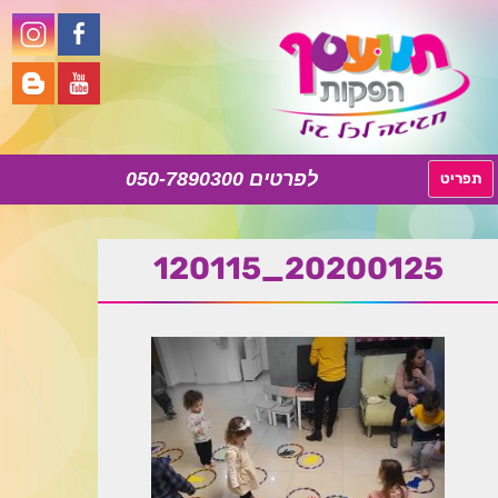
050-7890300
לדלג
תפריט
לתוכן
20200125_120115