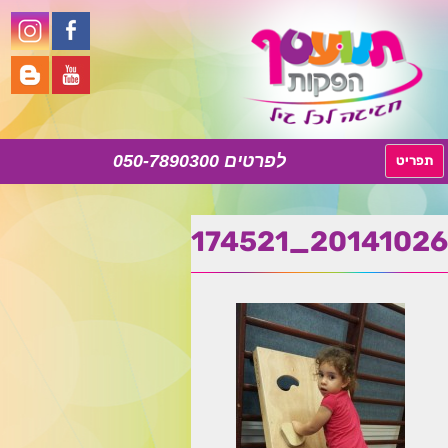
050-7890300
לדלג
תפריט
לתוכן
20141026_174521