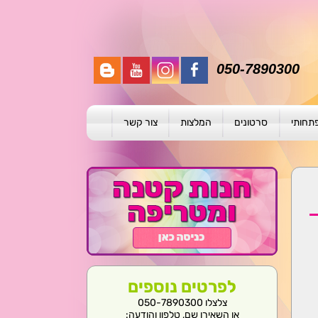
050-7890300
פתחותי
סרטונים
המלצות
צור קשר
תית
ת
ול פרטני
לפרטים נוספים
צלצלו 050-7890300
או השאירו שם, טלפון והודעה: