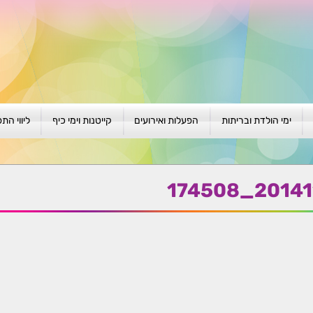
ימי הולדת ובריתות
הפעלות ואירועים
קייטנות וימי כיף
ליווי הת
ת
יום הולדת לגילאי 1-4
גיבוש וסוף שנה
קייטנות בגני ילדים
סדנה קבוצ
ן
יום הולדת לגילאי 5-8
פעילויות קיץ
קייטנות לבי"ס
סדנה פרטי
20141124_
יום הולדת לגילאי 9 +
הפעלות פתוחות
ביתיות / שכונתיות
אבחון וטיפ
הפעלה בברית/ה
חגיגה בחגים
חברות
חברות
למען הקהילה