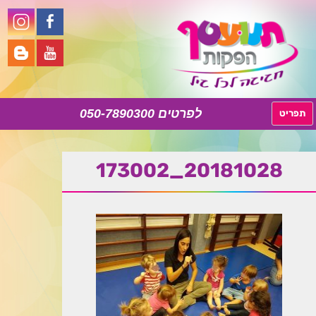
050-7890300
לדלג
תפריט
לתוכן
20181028_173002