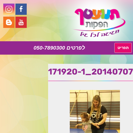
050-7890300
לדלג
תפריט
לתוכן
20140707_171920-1