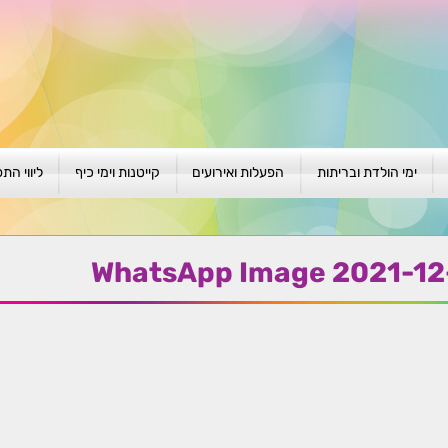
ימי הולדת ובריתות
הפעלות ואירועים
קייטנות וימי כיף
ליווי הת
ת
יום הולדת לגילאי 1-4
גיבוש וסוף שנה
קייטנות בגני ילדים
סדנה קבוצ
ן
יום הולדת לגילאי 5-8
פעילויות קיץ
קייטנות לבי"ס
סדנה פרטי
WhatsApp Image 2021-12-
יום הולדת לגילאי 9 +
הפעלות פתוחות
ביתיות / שכונתיות
אבחון וטיפ
הפעלה בברית/ה
חגיגה בחגים
חברות
חברות
למען הקהילה