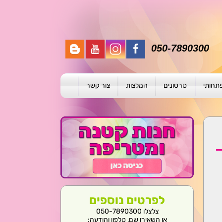
050-7890300
פתחותי
סרטונים
המלצות
צור קשר
תית
ת
ול פרטני
לפרטים נוספים
צלצלו 050-7890300
או השאירו שם, טלפון והודעה: