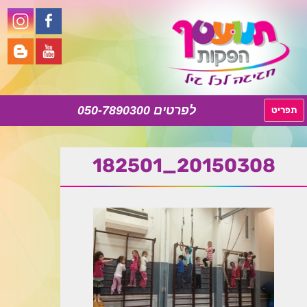
050-7890300
לדלג
תפריט
לתוכן
20150308_182501