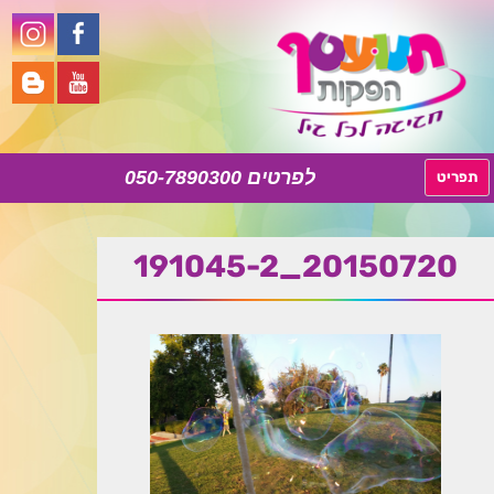
050-7890300
לדלג
תפריט
לתוכן
20150720_191045-2