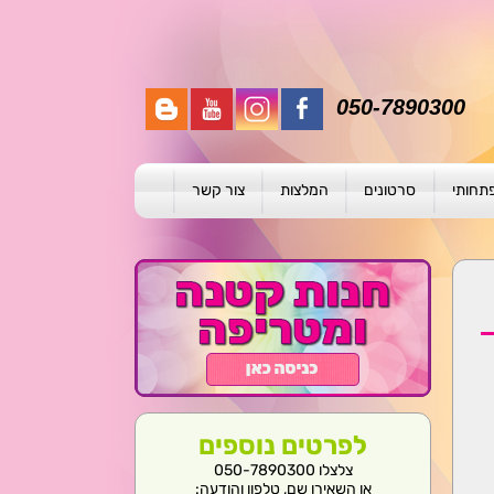
050-7890300
פתחותי
סרטונים
המלצות
צור קשר
תית
ת
ול פרטני
לפרטים נוספים
צלצלו 050-7890300
או השאירו שם, טלפון והודעה: