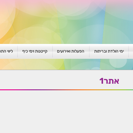
ימי הולדת ובריתות
הפעלות ואירועים
קייטנות וימי כיף
ליווי הת
ת
יום הולדת לגילאי 1-4
גיבוש וסוף שנה
קייטנות בגני ילדים
סדנה קבוצ
ן
יום הולדת לגילאי 5-8
פעילויות קיץ
קייטנות לבי"ס
סדנה פרטי
אתר1
יום הולדת לגילאי 9 +
הפעלות פתוחות
ביתיות / שכונתיות
אבחון וטיפ
הפעלה בברית/ה
חגיגה בחגים
חברות
חברות
למען הקהילה