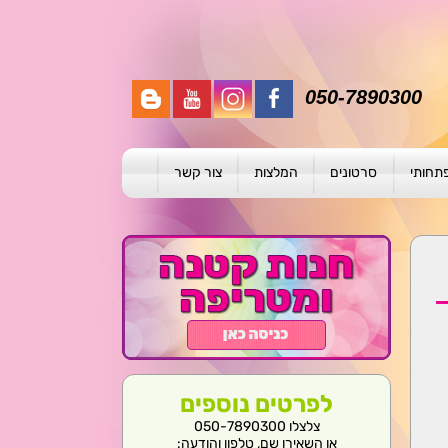
050-7890300
פתחותי
סרטונים
המלצות
צור קשר
תית
ת
ול פרטני
לפרטים נוספים
צלצלו 050-7890300
או השאירו שם, טלפון והודעה: