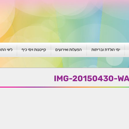
ימי הולדת ובריתות
הפעלות ואירועים
קייטנות וימי כיף
ליווי הת
ת
יום הולדת לגילאי 1-4
גיבוש וסוף שנה
קייטנות בגני ילדים
סדנה קבוצ
ן
יום הולדת לגילאי 5-8
פעילויות קיץ
קייטנות לבי"ס
סדנה פרטי
IMG-20150430-WA
יום הולדת לגילאי 9 +
הפעלות פתוחות
ביתיות / שכונתיות
אבחון וטיפ
הפעלה בברית/ה
חגיגה בחגים
חברות
חברות
למען הקהילה