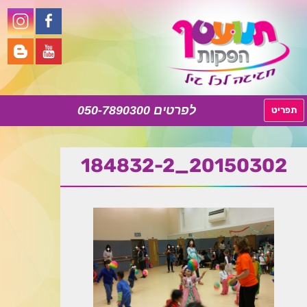
050-7890300
לדלג
תפריט
לתוכן
20150302_184832-2