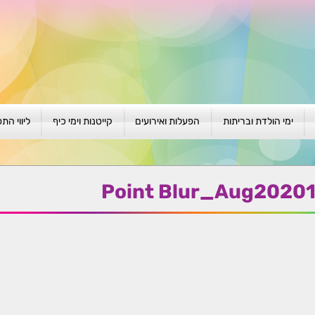
ימי הולדת ובריתות
הפעלות ואירועים
קייטנות וימי כיף
ליווי הת
ת
יום הולדת לגילאי 1-4
גיבוש וסוף שנה
קייטנות בגני ילדים
סדנה קבוצ
ן
יום הולדת לגילאי 5-8
פעילויות קיץ
קייטנות לבי"ס
סדנה פרטי
Point Blur_Aug2020
יום הולדת לגילאי 9 +
הפעלות פתוחות
ביתיות / שכונתיות
אבחון וטיפ
הפעלה בברית/ה
חגיגה בחגים
חברות
חברות
למען הקהילה