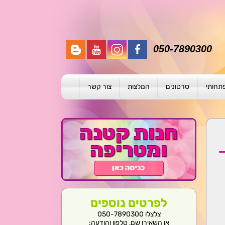
050-7890300
פתחותי
סרטונים
המלצות
צור קשר
תית
ת
ול פרטני
לפרטים נוספים
צלצלו 050-7890300
או השאירו שם, טלפון והודעה: