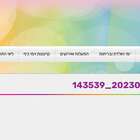
ימי הולדת ובריתות
הפעלות ואירועים
קייטנות וימי כיף
ליווי הת
ת
יום הולדת לגילאי 1-4
גיבוש וסוף שנה
קייטנות בגני ילדים
סדנה קבוצ
ן
יום הולדת לגילאי 5-8
פעילויות קיץ
קייטנות לבי"ס
סדנה פרטי
20230828_
יום הולדת לגילאי 9 +
הפעלות פתוחות
ביתיות / שכונתיות
אבחון וטיפ
הפעלה בברית/ה
חגיגה בחגים
חברות
חברות
למען הקהילה