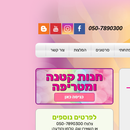
050-7890300
פתחותי
סרטונים
המלצות
צור קשר
תית
ת
ול פרטני
לפרטים נוספים
צלצלו 050-7890300
או השאירו שם, טלפון והודעה: