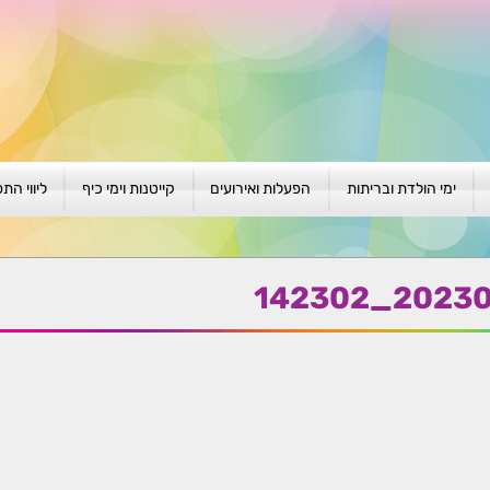
ימי הולדת ובריתות
הפעלות ואירועים
קייטנות וימי כיף
ליווי הת
ת
יום הולדת לגילאי 1-4
גיבוש וסוף שנה
קייטנות בגני ילדים
סדנה קבוצ
ן
יום הולדת לגילאי 5-8
פעילויות קיץ
קייטנות לבי"ס
סדנה פרטי
20230827_
יום הולדת לגילאי 9 +
הפעלות פתוחות
ביתיות / שכונתיות
אבחון וטיפ
הפעלה בברית/ה
חגיגה בחגים
חברות
חברות
למען הקהילה