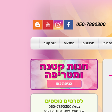
050-7890300
פתחותי
סרטונים
המלצות
צור קשר
תית
ת
ול פרטני
לפרטים נוספים
צלצלו 050-7890300
או השאירו שם, טלפון והודעה: