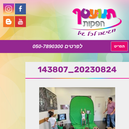
050-7890300
לדלג
תפריט
לתוכן
20230824_143807