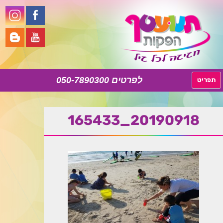
050-7890300
לדלג
תפריט
לתוכן
20190918_165433